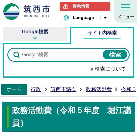
緊急情報
筑西市ホームページ
メニュー
Language
Google検索
サイト内検索
検索について
ホーム
行政
筑西市議会
政務活動費
令和５
>
政務活動費（令和５年度 堀江議
員）