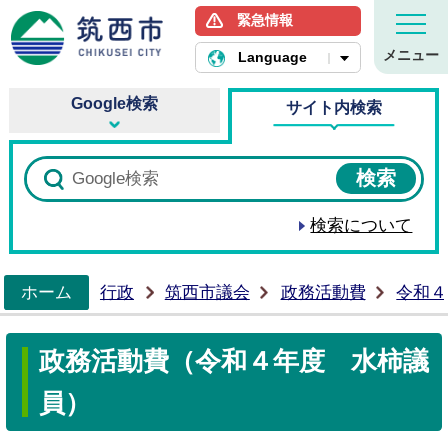
緊急情報
筑西市ホームページ
メニュー
Language
Google検索
サイト内検索
検索について
ホーム
行政
筑西市議会
政務活動費
令和４
>
政務活動費（令和４年度 水柿議
員）