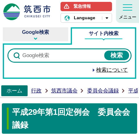
緊急情報
筑西市ホームページ
メニュー
Language
Google検索
サイト内検索
検索について
ホーム
行政
筑西市議会
委員会会議録
平成
>
平成29年第1回定例会 委員会会
議録