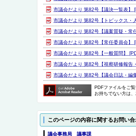
市議会だより 第82号【議決一覧表】 [P
市議会だより 第82号【トピックス・人事紹
市議会だより 第82号【議案質疑・常任委
市議会だより 第82号【常任委員会】 [P
市議会だより 第82号【一般質問】 [PDF
市議会だより 第82号【視察研修報告・活
市議会だより 第82号【議会日誌・編集後記
PDFファイルをご
お持ちでない方は、
このページの内容に関するお問い合
議会事務局 議事課