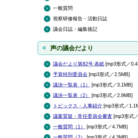
一般質問
視察研修報告・活動日誌
議会日誌・編集後記
声の議会だより
議会だより第82号 表紙
[mp3形式／0.4
予算特別委員会
[mp3形式／2.5MB]
議決一覧表（1）
[mp3形式／3.1MB]
議決一覧表（2）
[mp3形式／2.9MB]
トピックス・人事紹介
[mp3形式／1.1M
議案質疑・常任委員会審査
[mp3形式／
一般質問（1）
[mp3形式／4.7MB]
一般質問（2）
[mp3形式／4.3MB]