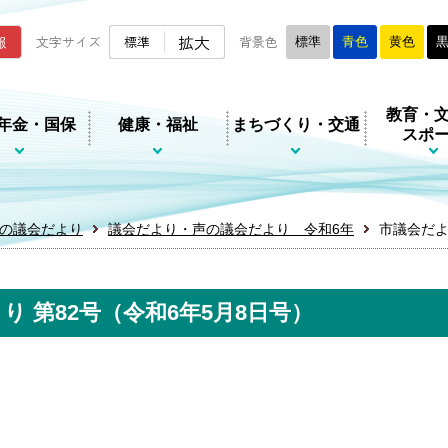
ムページ
拡大
報
文字サイズ
標準
背景色
標準
青色
黄色
教育・
年金・国保
健康・福祉
まちづくり・交通
スポ
の議会だより
議会だより・声の議会だより 令和6年
市議会だよ
 第82号（令和6年5月8日号）