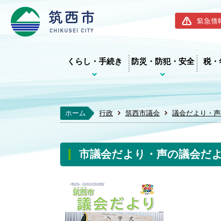
筑西市ホー
緊急情
くらし・手続き
防災・防犯・安全
税・
ホーム
行政
筑西市議会
議会だより・声
市議会だより・声の議会だより