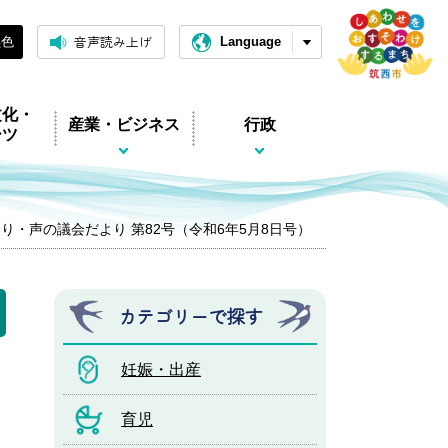
音声読み上げ
黒色
Language
文化・
産業・ビジネス
行政
ーツ
り・声の議会だより 第82号（令和6年5月8日号）
カテゴリーで探す
妊娠・出産
育児