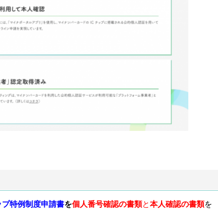
ップ特例制度申請
書
を
個人番号確認の書類
と
本人確認の書類
を