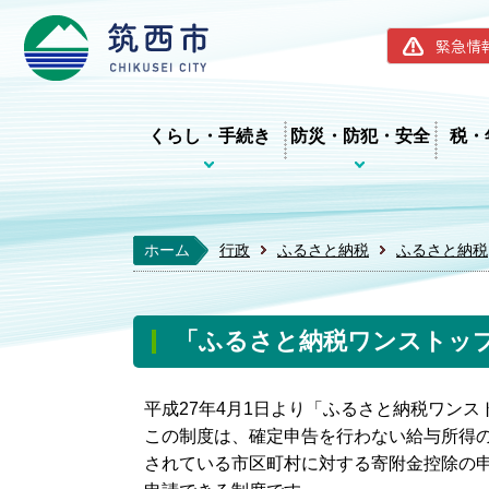
筑西市ホー
緊急情
くらし・手続き
防災・防犯・安全
税・
ホーム
行政
ふるさと納税
ふるさと納税
「ふるさと納税ワンストッ
平成
27
年
4
月
1
日より「ふるさと納税ワンス
この制度は、確定申告を行わない給与所得
されている市区町村に対する寄附金控除の