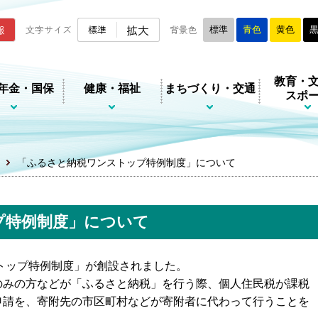
ムページ
拡大
報
文字サイズ
標準
背景色
標準
青色
黄色
教育・
年金・国保
健康・福祉
まちづくり・交通
スポ
「ふるさと納税ワンストップ特例制度」について
プ特例制度」について
トップ特例制度」が創設されました。
のみの方などが「
ふるさと納税」を行う際、個人住民税が課税
申請を、寄附先の市区町村などが寄附者に代わって行うことを