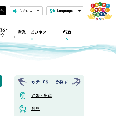
音声読み上げ
黒色
Language
文化・
産業・ビジネス
行政
ーツ
カテゴリーで探す
妊娠・出産
育児