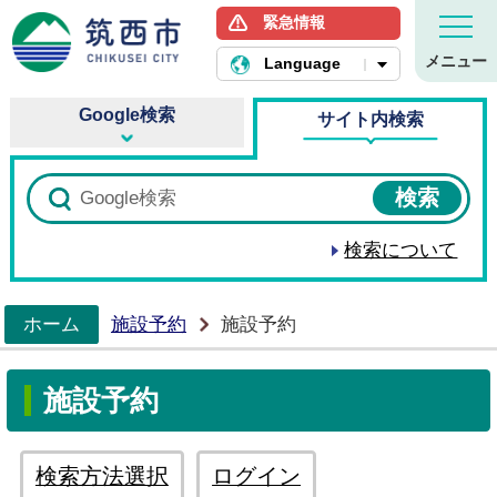
緊急情報
筑西市ホームページ
メニュー
Language
Google検索
サイト内検索
検索について
ホーム
施設予約
施設予約
>
施設予約
検索方法選択
ログイン