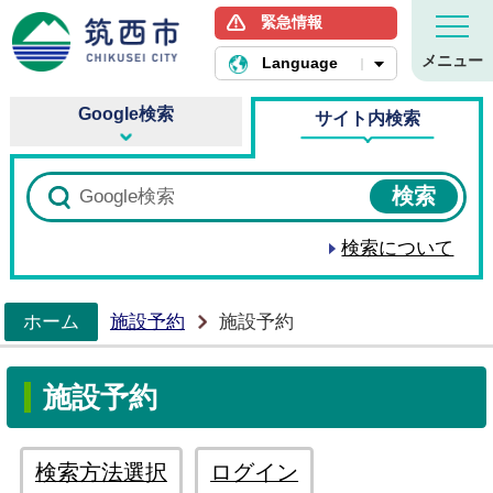
緊急情報
筑西市ホームページ
メニュー
Language
Google検索
サイト内検索
検索について
ホーム
施設予約
施設予約
>
施設予約
検索方法選択
ログイン