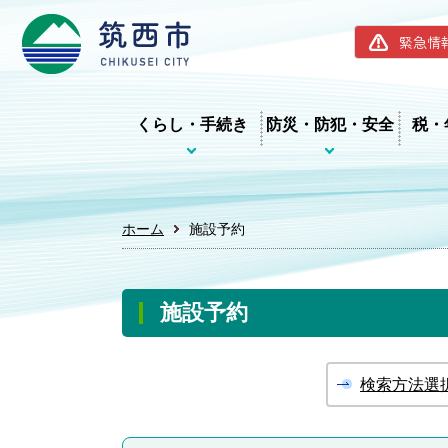
筑西市ホー
緊急情
くらし・手続き
防災・防犯・安全
税・
ホーム
施設予約
施設予約
検索方法選