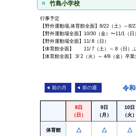
竹島小学校
行事予定
【野外運動場,体育館全面】8/22（土）～8
【野外運動場全面】10/30（金）〜11/1
【野外運動場全面】11/ 8（日） 
【体育館全面】 11/ 7（土）～ 8（日
【体育館全面】 3/ 2（火）～ 4/9（金
令和
前の月
前の週
8日
9日
10日
（日）
（月）
（火
△
△
△
体育館