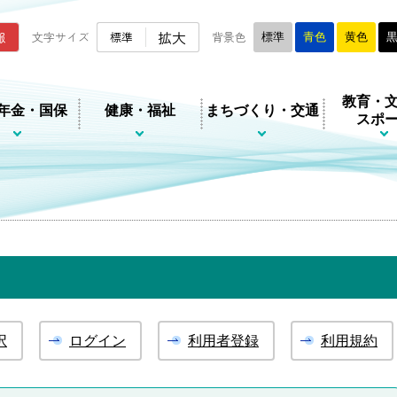
ムページ
拡大
報
文字サイズ
標準
背景色
標準
青色
黄色
教育・
年金・国保
健康・福祉
まちづくり・交通
スポ
択
ログイン
利用者登録
利用規約