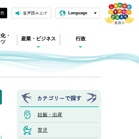
音声読み上げ
黒色
Language
文化・
産業・ビジネス
行政
ーツ
カテゴリーで探す
妊娠・出産
育児