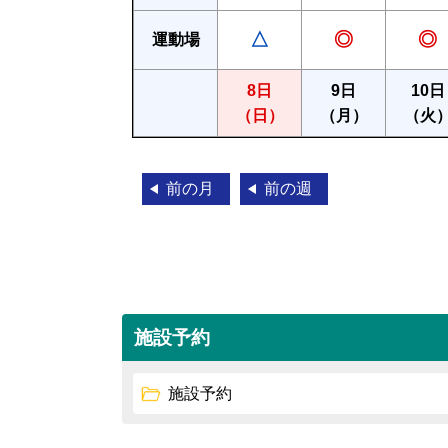
△
◎
◎
運動場
8日
9日
10日
（日）
（月）
（火
前の月
前の週
施設予約
施設予約