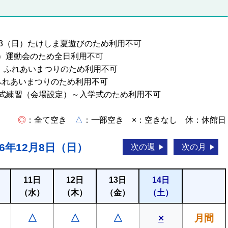
/23（日）たけしま夏遊びのため利用不可
（日）運動会のため全日利用不可
ふれあいまつりのため利用不可
）ふれあいまつりのため利用不可
）卒業式練習（会場設定）～入学式のため利用不可
◎
：全て空き
△
：一部空き ×：空きなし 休：休館日
6年12月8日（日）
次の週
次の月
11日
12日
13日
14日
）
（水）
（木）
（金）
（土）
△
△
△
×
月間