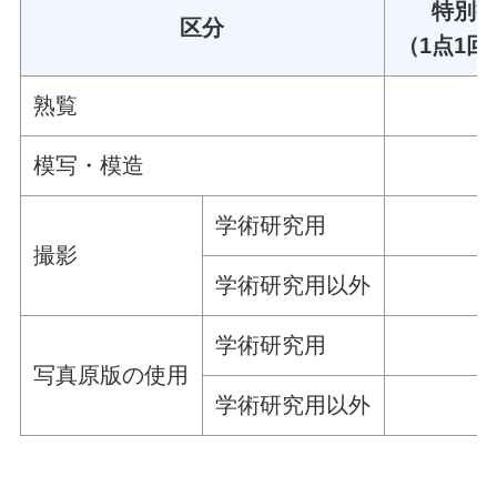
特別
区分
（1点1
熟覧
模写・模造
学術研究用
撮影
学術研究用以外
学術研究用
写真原版の使用
学術研究用以外