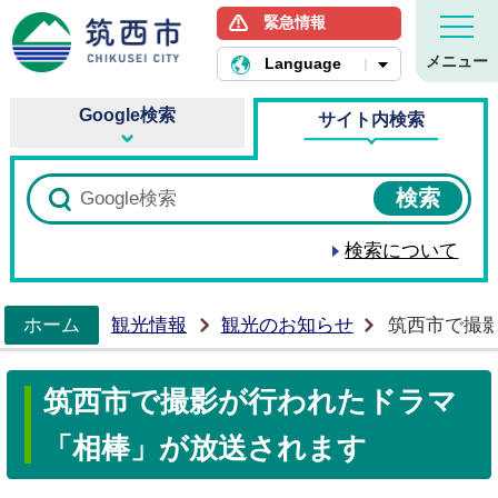
緊急情報
筑西市ホームページ
メニュー
Language
Google検索
サイト内検索
検索について
ホーム
観光情報
観光のお知らせ
筑西市で撮
>
筑西市で撮影が行われたドラマ
「相棒」が放送されます