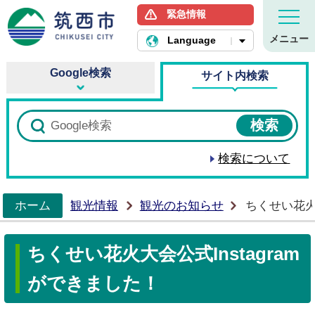
緊急情報
筑西市ホームページ
メニュー
Language
Google検索
サイト内検索
検索について
ホーム
観光情報
観光のお知らせ
ちくせい花火大
>
ちくせい花火大会公式Instagram
ができました！