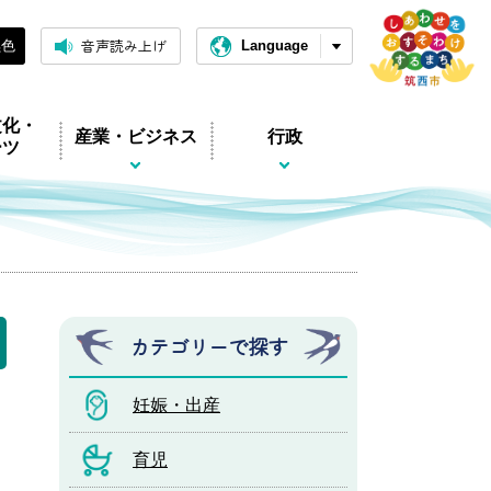
音声読み上げ
黒色
Language
文化・
産業・ビジネス
行政
ーツ
カテゴリーで探す
妊娠・出産
育児