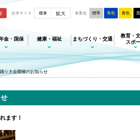
ムページ
拡大
報
文字サイズ
標準
背景色
標準
青色
黄色
教育・
年金・国保
健康・福祉
まちづくり・交通
スポ
踊り大会開催のお知らせ
らせ
されます！