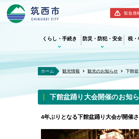
筑西市ホー
緊急情
くらし・手続き
防災・防犯・安全
税・
ホーム
観光情報
観光のお知らせ
下館盆
下館盆踊り大会開催のお知
4年ぶりとなる下館盆踊り大会が開催