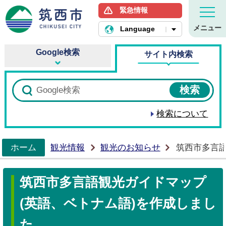
緊急情報
筑西市ホームページ
メニュー
Language
Google検索
サイト内検索
検索について
ホーム
観光情報
観光のお知らせ
筑西市多言語
>
筑西市多言語観光ガイドマップ
(英語、ベトナム語)を作成しまし
た