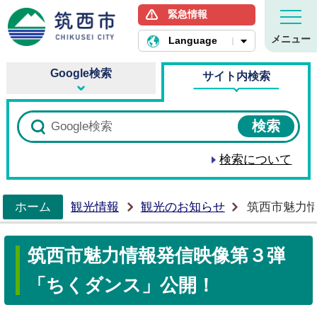
緊急情報
筑西市ホームページ
メニュー
Language
Google検索
サイト内検索
検索について
ホーム
観光情報
観光のお知らせ
筑西市魅力
>
筑西市魅力情報発信映像第３弾
「ちくダンス」公開！