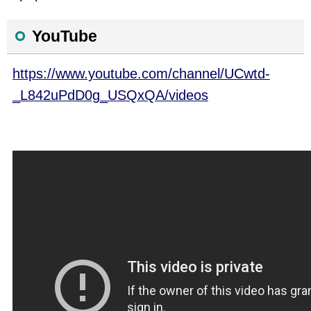
YouTube
https://www.youtube.com/channel/UCwtd-
_L842uPdD0g_USQxQA/videos