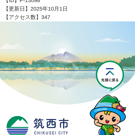
【ID】
P-13098
【更新日】
2025年10月1日
【アクセス数】
347
P
筑西市