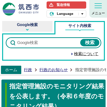
緊急情報
筑西市ホームページ
メニュー
Language
Google検索
サイト内検索
検索について
ホーム
行政
行政のお知らせ
指定管理施設の
>
指定管理施設のモニタリング結果
を公表します。（令和６年度のモ
ニタリング結果）