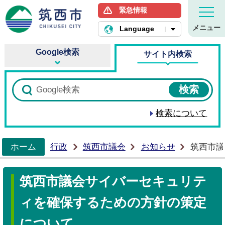
緊急情報
筑西市ホームページ
メニュー
Language
Google検索
サイト内検索
検索について
ホーム
行政
筑西市議会
お知らせ
筑西市議
>
筑西市議会サイバーセキュリテ
ィを確保するための方針の策定
について