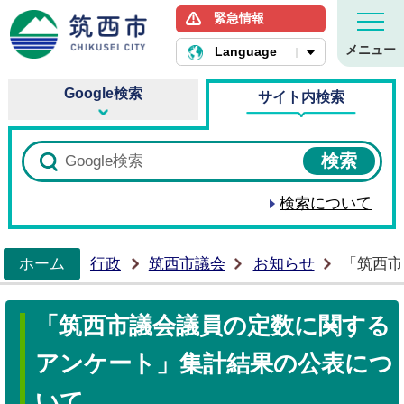
緊急情報
筑西市ホームページ
メニュー
Language
Google検索
サイト内検索
検索について
ホーム
行政
筑西市議会
お知らせ
「筑西市
>
「筑西市議会議員の定数に関する
アンケート」集計結果の公表につ
いて