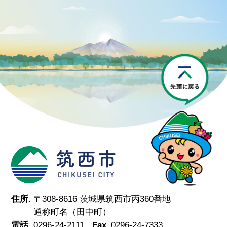
P
筑西市
住所.
〒308-8616 茨城県筑西市丙360番地
通称町名（田中町）
電話.
0296-24-2111
Fax.
0296-24-7333