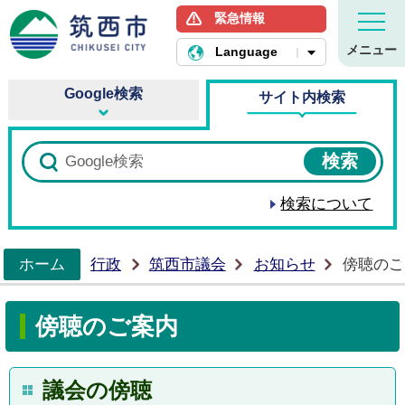
緊急情報
筑西市ホームページ
メニュー
Language
Google検索
サイト内検索
検索について
ホーム
行政
筑西市議会
お知らせ
傍聴のご
>
傍聴のご案内
議会の傍聴