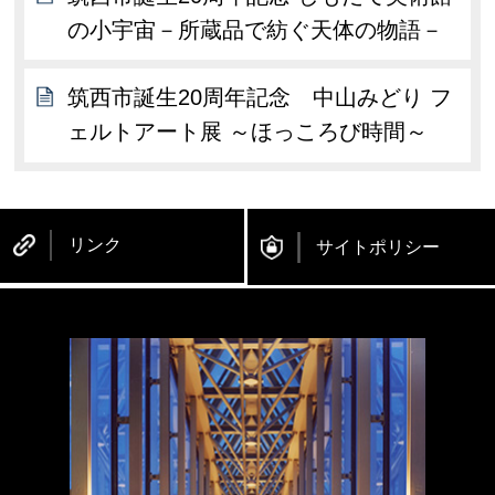
の小宇宙－所蔵品で紡ぐ天体の物語－
筑西市誕生20周年記念 中山みどり フ
ェルトアート展 ～ほっころび時間～
リンク
サイトポリシー