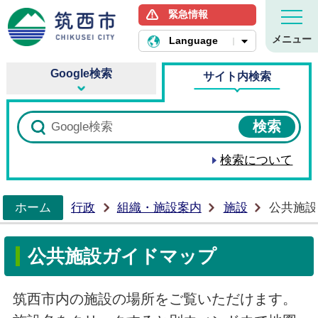
緊急情報
筑西市ホームページ
メニュー
Language
Google検索
サイト内検索
検索について
ホーム
行政
組織・施設案内
施設
公共施設
>
公共施設ガイドマップ
筑西市内の施設の場所をご覧いただけます。