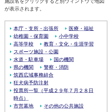
施設名をクリックすると別ウィンドウで地図
が表示されます。
本庁・支所・出張所
医療・福祉
幼稚園・保育園
小中学校
高等学校
教育・文化・生涯学習
スポーツ施設・公園
水道・駐車場
国の機関
県の機関
警察・消防
筑西広域事務組合
狂犬病予防注射
投票所一覧（平成２９年７月２８日
時点）
市営墓地
その他の公共施設