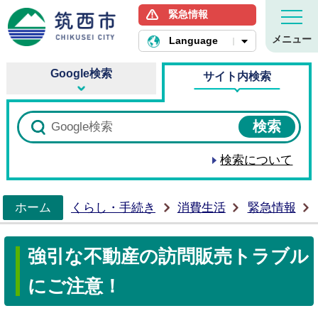
緊急情報
筑西市ホームページ
メニュー
Language
Google検索
サイト内検索
検索について
ホーム
くらし・手続き
消費生活
緊急情報
>
強引な不動産の訪問販売トラブル
にご注意！