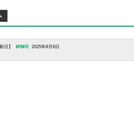
メールでお問い合わせをする
新日】
2025年8月6日
ー
消費者ホットライン（全
360 3F
TEL：188