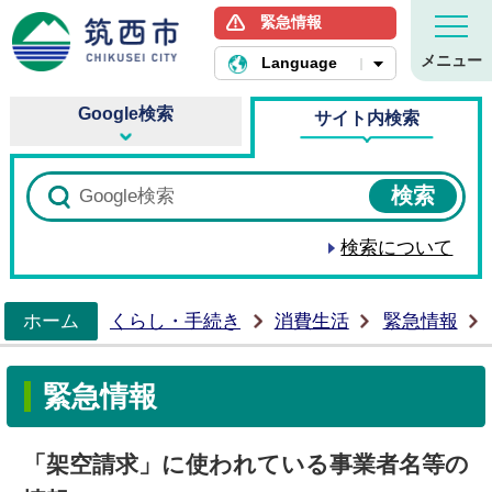
緊急情報
筑西市ホームページ
メニュー
Language
Google検索
サイト内検索
検索について
ホーム
くらし・手続き
消費生活
緊急情報
>
緊急情報
「架空請求」に使われている事業者名等の