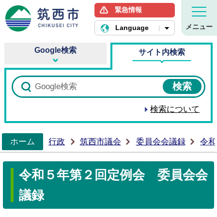
緊急情報
筑西市ホームページ
メニュー
Language
Google検索
サイト内検索
検索について
ホーム
行政
筑西市議会
委員会会議録
令和
>
令和５年第２回定例会 委員会会
議録