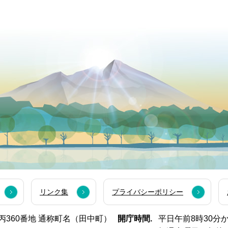
リンク集
プライバシーポリシー
西市丙360番地 通称町名（田中町）
開庁時間.
平日午前8時30分