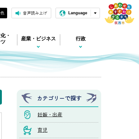
音声読み上げ
黒色
Language
文化・
産業・ビジネス
行政
ーツ
カテゴリーで探す
妊娠・出産
育児