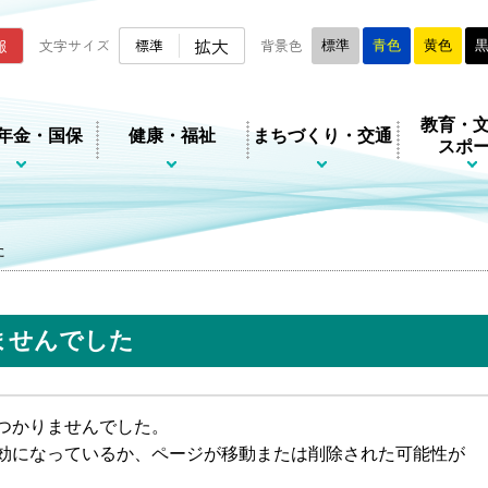
ムページ
拡大
報
文字サイズ
標準
背景色
標準
青色
黄色
教育・
年金・国保
健康・福祉
まちづくり・交通
スポ
た
ませんでした
つかりませんでした。
効になっているか、ページが移動または削除された可能性が