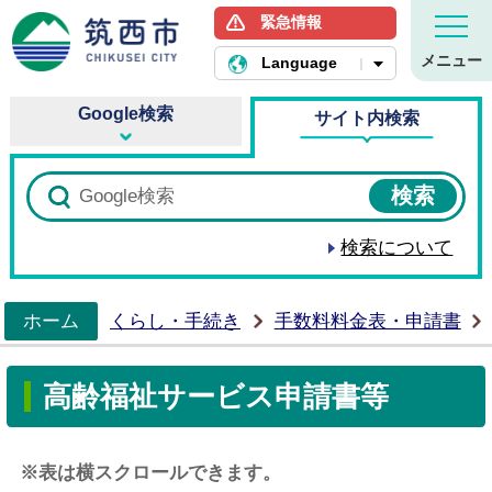
緊急情報
筑西市ホームページ
メニュー
Language
Google検索
サイト内検索
検索について
ホーム
くらし・手続き
手数料料金表・申請書
>
高齢福祉サービス申請書等
※表は横スクロールできます。