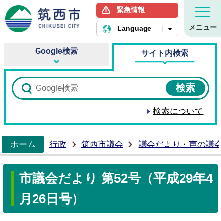
緊急情報
筑西市ホームページ
メニュー
Language
Google検索
サイト内検索
検索について
ホーム
行政
筑西市議会
議会だより・声の議
>
市議会だより 第52号（平成29年4
月26日号）