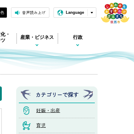
音声読み上げ
黒色
Language
文化・
産業・ビジネス
行政
ーツ
カテゴリーで探す
妊娠・出産
育児