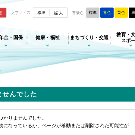
ムページ
拡大
報
文字サイズ
標準
背景色
標準
青色
黄色
教育・
年金・国保
健康・福祉
まちづくり・交通
スポ
た
ませんでした
つかりませんでした。
効になっているか、ページが移動または削除された可能性が