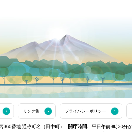
リンク集
プライバシーポリシー
西市丙360番地 通称町名（田中町）
開庁時間.
平日午前8時30分