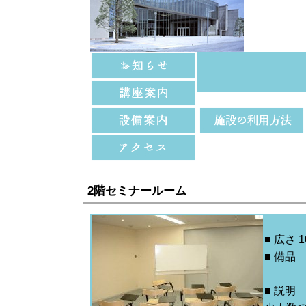
2階セミナールーム
■ 広さ
■ 備品
セミナ
■ 説明