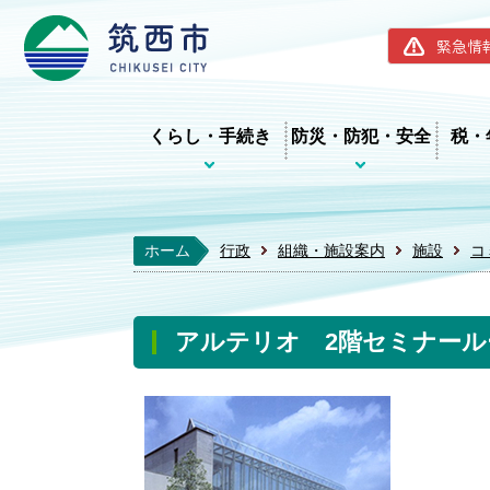
筑西市ホー
緊急情
くらし・手続き
防災・防犯・安全
税・
ホーム
行政
組織・施設案内
施設
コ
アルテリオ 2階セミナール