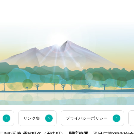
リンク集
プライバシーポリシー
西市丙360番地 通称町名（田中町）
開庁時間.
平日午前8時30分