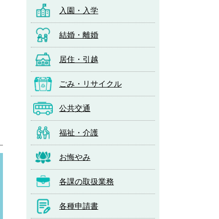
入園・入学
結婚・離婚
居住・引越
ごみ・リサイクル
公共交通
福祉・介護
お悔やみ
。）
各課の取扱業務
各種申請書