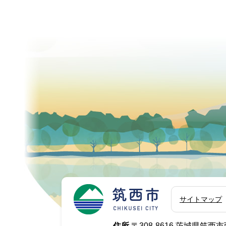
筑西市
サイトマップ
住所.
〒308-8616 茨城県筑