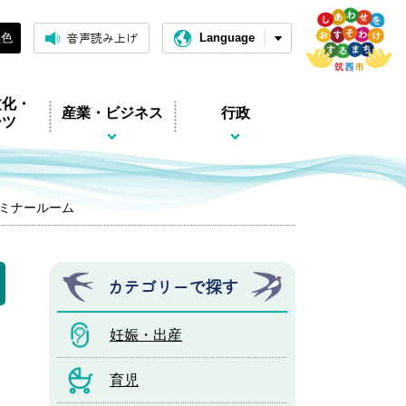
音声読み上げ
黒色
Language
文化・
産業・ビジネス
行政
ーツ
セミナールーム
カテゴリーで探す
妊娠・出産
育児