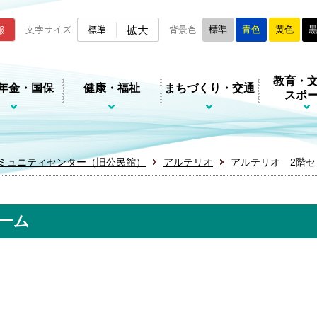
ムページ
拡大
報
文字サイズ
標準
背景色
標準
青色
黄色
教育・
年金・国保
健康・福祉
まちづくり・交通
スポ
ミュニティセンター（旧公民館）
アルテリオ
アルテリオ 2階
ーム