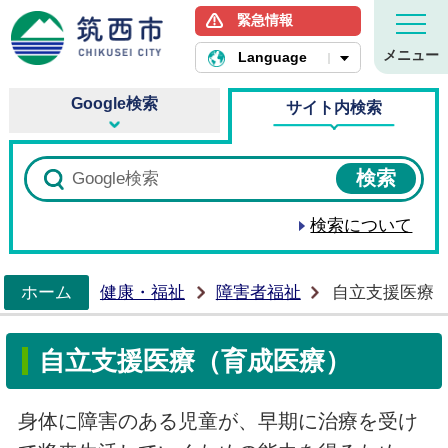
緊急情報
筑西市ホームページ
メニュー
Language
Google検索
サイト内検索
検索について
ホーム
健康・福祉
障害者福祉
自立支援医療
>
自立支援医療（育成医療）
身体に障害のある児童が、早期に治療を受け