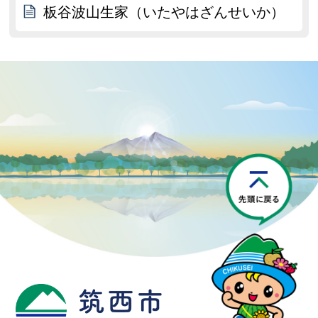
板谷波山生家（いたやはざんせいか）
P
筑西市