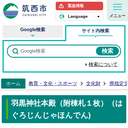
緊急情報
筑西市ホームページ
メニュー
Language
Google検索
サイト内検索
検索について
ホーム
教育・文化・スポーツ
文化財
県指定
>
羽黒神社本殿（附棟札１枚）（は
ぐろじんじゃほんでん)