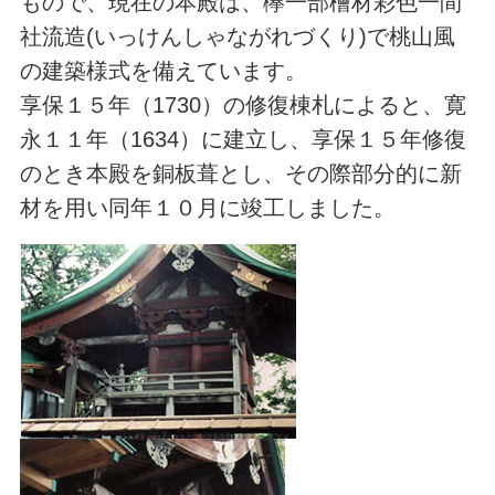
もので、現在の本殿は、欅一部檜材彩色一間
社流造(いっけんしゃながれづくり)で桃山風
の建築様式を備えています。
享保１５年（1730）の修復棟札によると、寛
永１１年（1634）に建立し、享保１５年修復
のとき本殿を銅板葺とし、その際部分的に新
材を用い同年１０月に竣工しました。