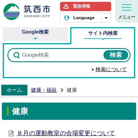
緊急情報
筑西市ホームページ
メニュー
Language
Google検索
サイト内検索
検索について
ホーム
健康・福祉
健康
>
健康
８月の運動教室の会場変更について