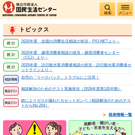
トピックス
2025年度 全国の消費生活相談の状況－PIO-NETより－
2025年度 越境消費者相談の状況－越境消費者センター
（CCJ）より－
2025年度 訪日観光客消費者相談の状況－訪日観光客消費者ホ
ットラインより－
自宅の「リースバック」トラブルにご注意！
相談解決のためのテスト実施状況（2026年度第1四半期）
錆によりガスが漏れたカセットボンベ（相談解決のためのテス
トからNo.204）
発表情報一覧