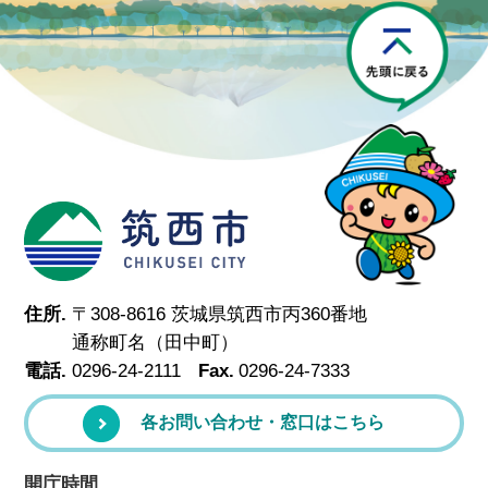
P
筑西市
住所.
〒308-8616 茨城県筑西市丙360番地
通称町名（田中町）
電話.
0296-24-2111
Fax.
0296-24-7333
各お問い合わせ・窓口はこちら
開庁時間.