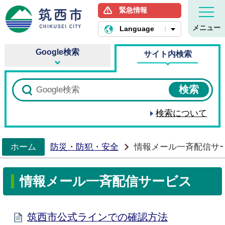
緊急情報
筑西市ホームページ
メニュー
Language
Google検索
サイト内検索
検索について
ホーム
防災・防犯・安全
情報メール一斉配信サ
>
情報メール一斉配信サービス
筑西市公式ラインでの確認方法