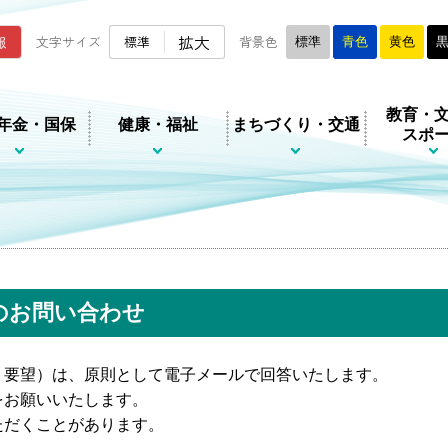
ムページ
拡大
報
文字サイズ
標準
背景色
標準
青色
黄色
教育・
年金・国保
健康・福祉
まちづくり・交通
スポ
のお問い合わせ
・要望）は、原則として電子メールで回答いたします。
をお願いいたします。
ただくことがあります。