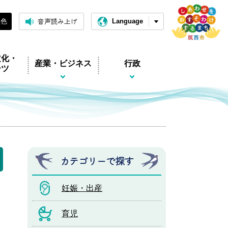
音声読み上げ
黒色
Language
文化・
産業・ビジネス
行政
ーツ
カテゴリーで探す
妊娠・出産
育児