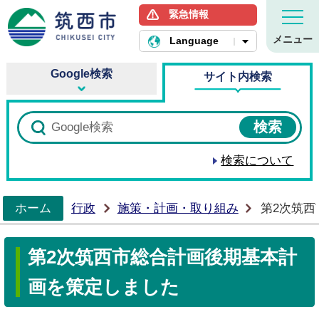
緊急情報
筑西市ホームページ
メニュー
Language
Google検索
サイト内検索
検索について
ホーム
行政
施策・計画・取り組み
第2次筑
>
第2次筑西市総合計画後期基本計
画を策定しました