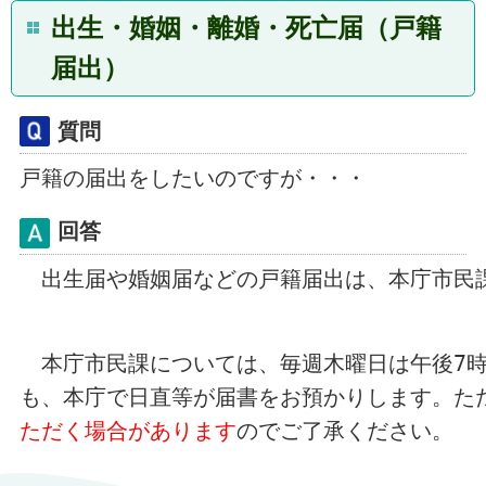
出生・婚姻・離婚・死亡届（戸籍
届出）
質問
戸籍の届出をしたいのですが・・・
回答
　出生届や婚姻届などの戸籍届出は、本庁市民
　本庁市民課について
は、毎週木曜日は午後
7
も、本庁で日直等が届書をお預かり
します。
た
ただ
く場合があります
のでご了承ください。