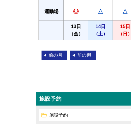
◎
△
△
運動場
13日
14日
15日
（金）
（土）
（日
前の月
前の週
施設予約
施設予約