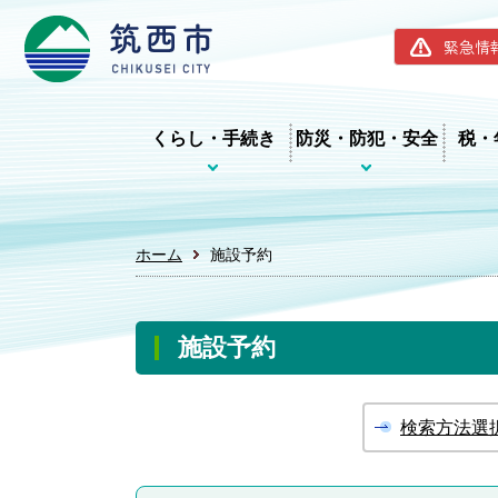
筑西市ホー
緊急情
くらし・手続き
防災・防犯・安全
税・
ホーム
施設予約
施設予約
検索方法選