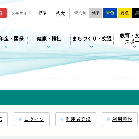
ムページ
拡大
報
文字サイズ
標準
背景色
標準
青色
黄色
教育・
年金・国保
健康・福祉
まちづくり・交通
スポ
択
ログイン
利用者登録
利用規約