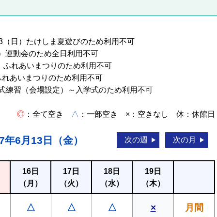
/23（日）たけしま夏遊びのため利用不可
（日）運動会のため全日利用不可
ふれあいまつりのため利用不可
）ふれあいまつりのため利用不可
）卒業式練習（会場設定）～入学式のため利用不可
◎
：全て空き
△
：一部空き ×：空きなし 休：休館日
7年6月13日（金）
次の週
次の月
16日
17日
18日
19日
）
（月）
（火）
（水）
（木）
△
△
△
×
月間