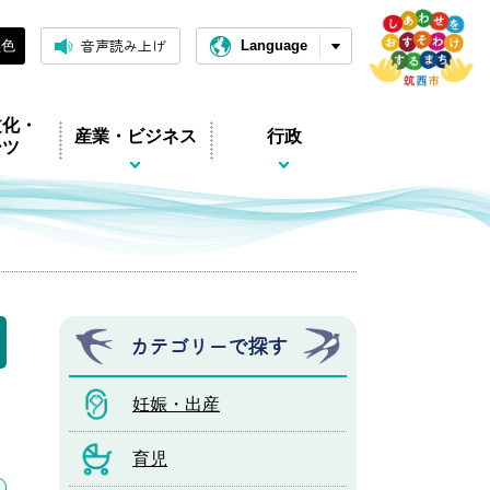
音声読み上げ
黒色
Language
文化・
産業・ビジネス
行政
ーツ
カテゴリーで探す
妊娠・出産
育児