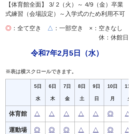
【体育館全面】 3/ 2（火）～ 4/9（金）卒業
式練習（会場設定）～入学式のため利用不可
◎
：全て空き
△
：一部空き ×：空きなし
休：休館日
令和7年2月5日（水）
※表は横スクロールできます。
5日
6日
7日
8日
9日
10日
11
水
木
金
土
日
月
火
体育館
△
△
△
△
△
◎
△
運動場
◎
◎
◎
△
△
◎
△