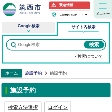
緊急情報
筑西市ホームページ
メニュー
Language
Google検索
サイト内検索
検索について
ホーム
施設予約
施設予約
>
施設予約
検索方法選択
ログイン