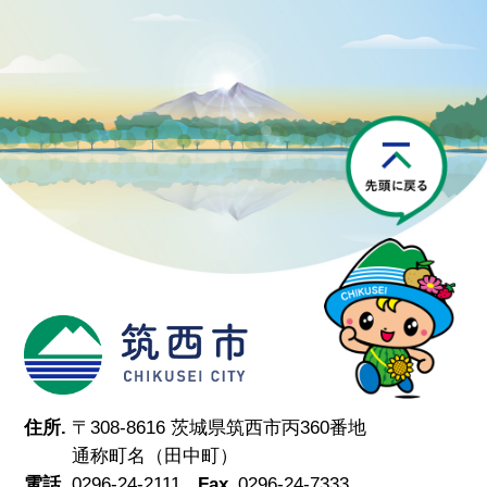
P
筑西市
住所.
〒308-8616 茨城県筑西市丙360番地
通称町名（田中町）
電話.
0296-24-2111
Fax.
0296-24-7333