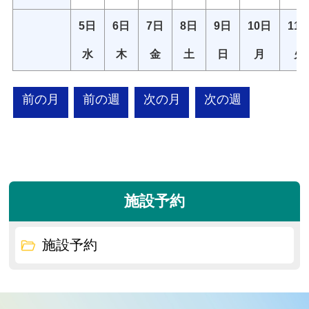
5日
6日
7日
8日
9日
10日
11
水
木
金
土
日
月
火
前の月
前の週
次の月
次の週
施設予約
施設予約