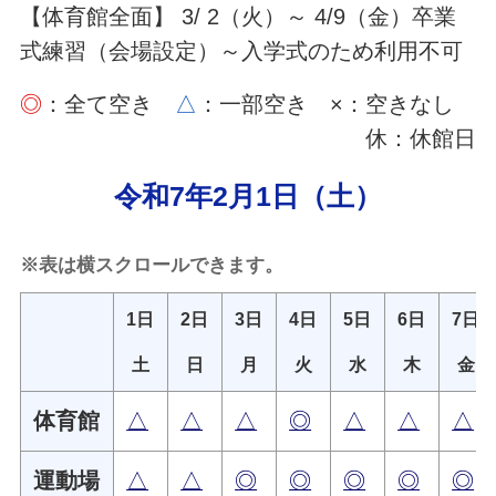
【体育館全面】 3/ 2（火）～ 4/9（金）卒業
式練習（会場設定）～入学式のため利用不可
◎
：全て空き
△
：一部空き ×：空きなし
休：休館日
令和7年2月1日（土）
※表は横スクロールできます。
1日
2日
3日
4日
5日
6日
7日
土
日
月
火
水
木
金
体育館
△
△
△
◎
△
△
△
運動場
△
△
◎
◎
◎
◎
◎