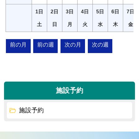
1日
2日
3日
4日
5日
6日
7日
土
日
月
火
水
木
金
前の月
前の週
次の月
次の週
施設予約
施設予約