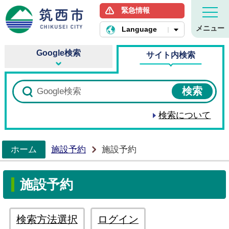
緊急情報
筑西市ホームページ
メニュー
Language
Google検索
サイト内検索
検索について
ホーム
施設予約
施設予約
>
施設予約
検索方法選択
ログイン