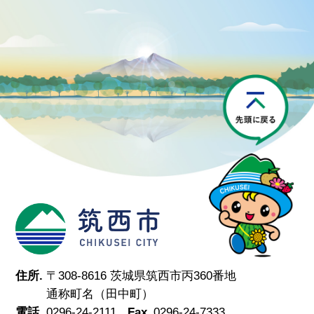
P
筑西市
住所.
〒308-8616 茨城県筑西市丙360番地
通称町名（田中町）
電話.
0296-24-2111
Fax.
0296-24-7333