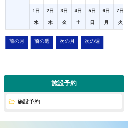
1日
2日
3日
4日
5日
6日
7日
水
木
金
土
日
月
火
前の月
前の週
次の月
次の週
施設予約
施設予約