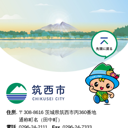
P
筑西市
住所.
〒308-8616 茨城県筑西市丙360番地
通称町名（田中町）
電話.
0296-24-2111
Fax.
0296-24-7333