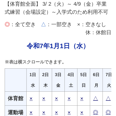
【体育館全面】 3/ 2（火）～ 4/9（金）卒業
式練習（会場設定）～入学式のため利用不可
◎
：全て空き
△
：一部空き ×：空きなし
休：休館日
令和7年1月1日（水）
※表は横スクロールできます。
1日
2日
3日
4日
5日
6日
7日
水
木
金
土
日
月
火
体育館
×
×
×
×
×
△
△
運動場
×
×
×
×
×
◎
◎