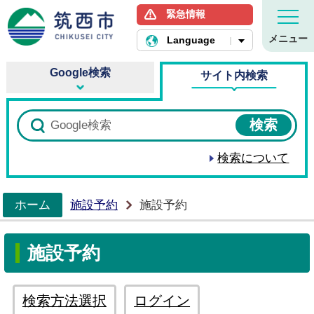
緊急情報
筑西市ホームページ
メニュー
Language
Google検索
サイト内検索
検索について
ホーム
施設予約
施設予約
>
施設予約
検索方法選択
ログイン