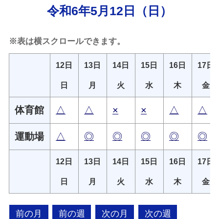
令和6年5月12日（日）
※表は横スクロールできます。
12日
13日
14日
15日
16日
17日
日
月
火
水
木
金
体育館
△
△
×
×
△
△
運動場
△
◎
◎
◎
◎
◎
12日
13日
14日
15日
16日
17日
日
月
火
水
木
金
前の月
前の週
次の月
次の週