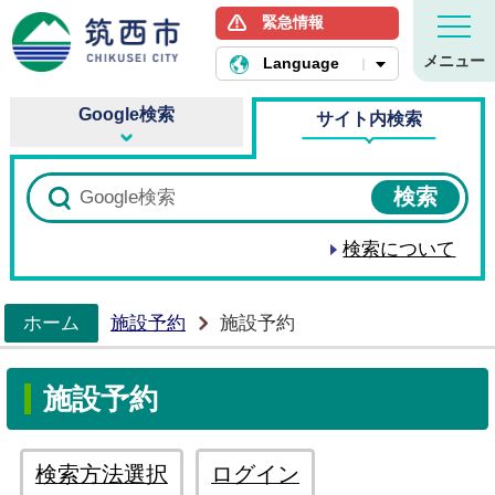
緊急情報
筑西市ホームページ
メニュー
Language
Google検索
サイト内検索
検索について
ホーム
施設予約
施設予約
>
施設予約
検索方法選択
ログイン