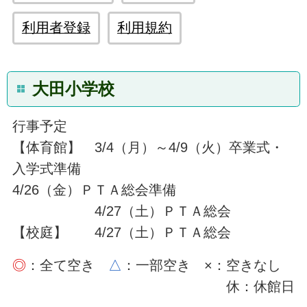
利用者登録
利用規約
大田小学校
行事予定
【体育館】 3/4（月）～4/9（火）卒業式・
入学式準備
4/26（金）ＰＴＡ総会準備
4/27（土）ＰＴＡ総会
【校庭】 4/27（土）ＰＴＡ総会
◎
：全て空き
△
：一部空き ×：空きなし
休：休館日