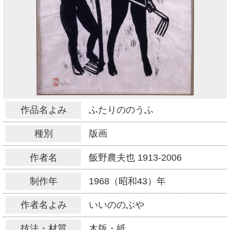
作品名よみ
ふたりののうふ
種別
版画
作者名
飯野農夫也
1913-2006
制作年
1968（昭和43）年
作者名よみ
いいののぶや
技法・材質
木版・紙