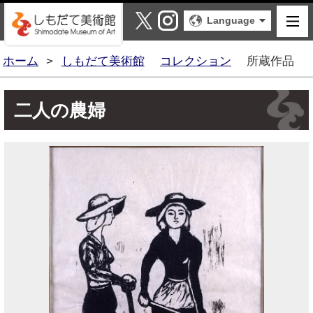
しもだて美術館
X
Instagram
Language
ホーム
>
しもだて美術館
コレクション
所蔵作品
二人の農婦