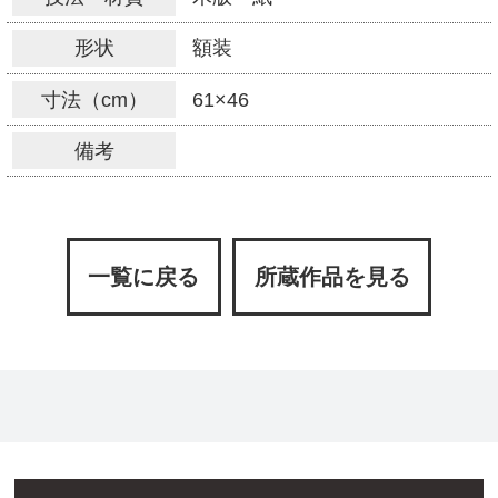
形状
額装
寸法（cm）
61×46
備考
一覧に戻る
所蔵作品を見る