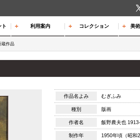
しもだて美術館
ント
利用案内
コレクション
美
所蔵作品
作品名よみ
むぎふみ
種別
版画
作者名
飯野農夫也
1913
制作年
1950年頃（昭和