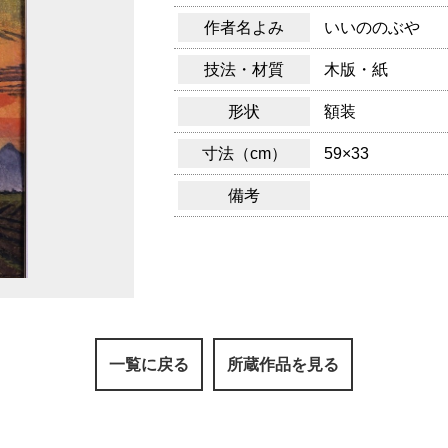
作者名よみ
いいののぶや
技法・材質
木版・紙
形状
額装
寸法（cm）
59×33
備考
一覧に戻る
所蔵作品を見る