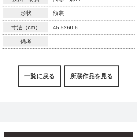
形状
額装
寸法（cm）
45.5×60.6
備考
一覧に戻る
所蔵作品を見る