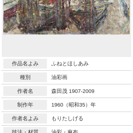
作品名よみ
ふねとほしあみ
種別
油彩画
作者名
森田茂
1907-2009
制作年
1960（昭和35）年
作者名よみ
もりたしげる
技法・材質
油彩・麻布