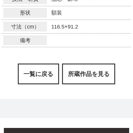
形状
額装
寸法（cm）
116.5×91.2
備考
一覧に戻る
所蔵作品を見る