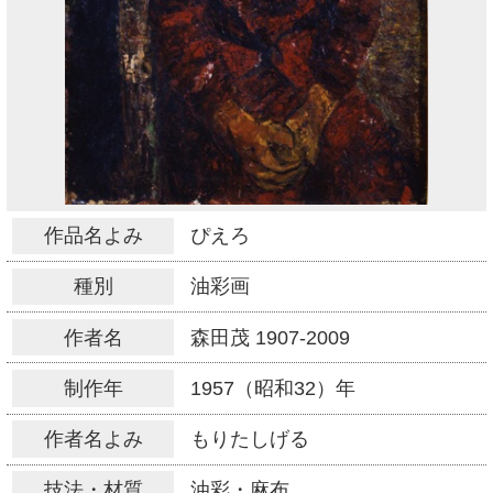
作品名よみ
ぴえろ
種別
油彩画
作者名
森田茂
1907-2009
制作年
1957（昭和32）年
作者名よみ
もりたしげる
技法・材質
油彩・麻布