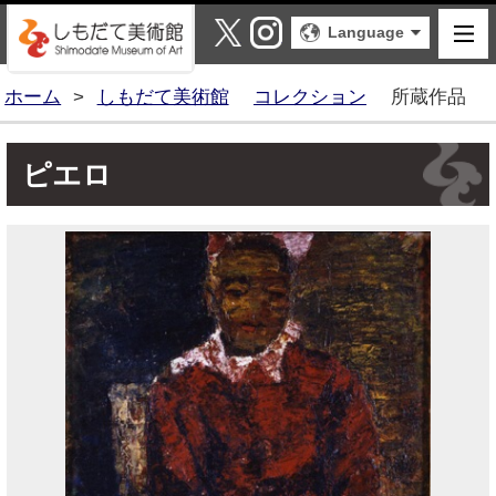
しもだて美術館
X
Instagram
Language
ホーム
>
しもだて美術館
コレクション
所蔵作品
ピエロ