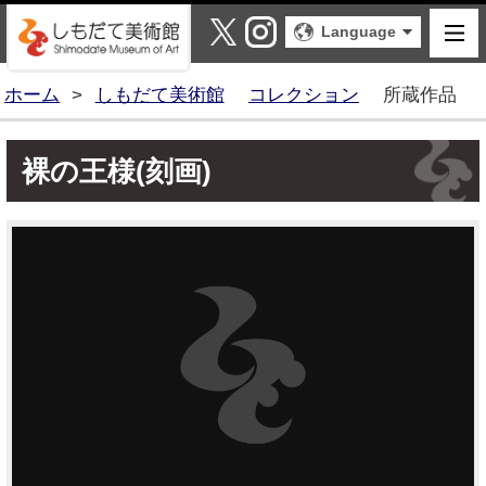
しもだて美術館
X
Instagram
Language
ホーム
>
しもだて美術館
コレクション
所蔵作品
裸の王様(刻画)