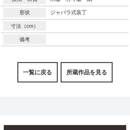
形状
ジャバラ式装丁
寸法（cm）
備考
一覧に戻る
所蔵作品を見る