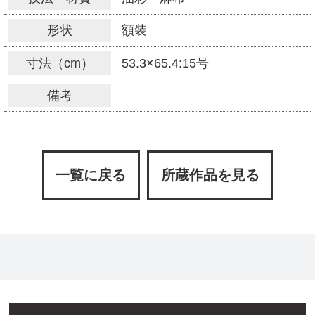
形状
額装
寸法（cm）
53.3×65.4:15号
備考
一覧に戻る
所蔵作品を見る