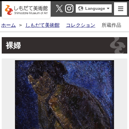
しもだて美術館
X
Instagram
Language
ホーム
>
しもだて美術館
コレクション
所蔵作品
裸婦