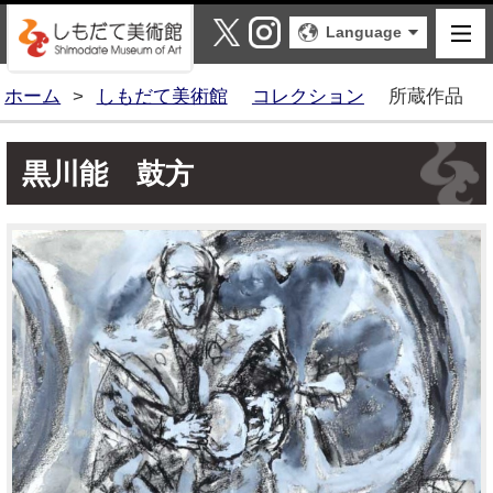
しもだて美術館
X
Instagram
Language
ホーム
>
しもだて美術館
コレクション
所蔵作品
黒川能 鼓方