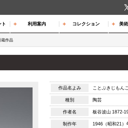
しもだて美術館
ント
利用案内
コレクション
美
所蔵作品
作品名よみ
ことぶきじもん
種別
陶芸
作者名
板谷波山
1872-1
制作年
1946（昭和21）