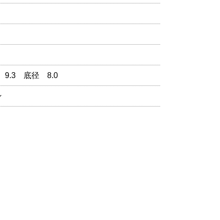
9.3 底径 8.0
ン