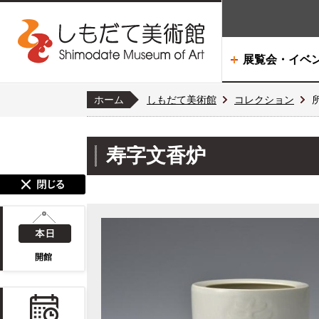
展覧会・イベ
ホーム
しもだて美術館
コレクション
寿字文香炉
開館